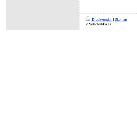
Druckversion
|
Sitemap
© Selected-Bikes